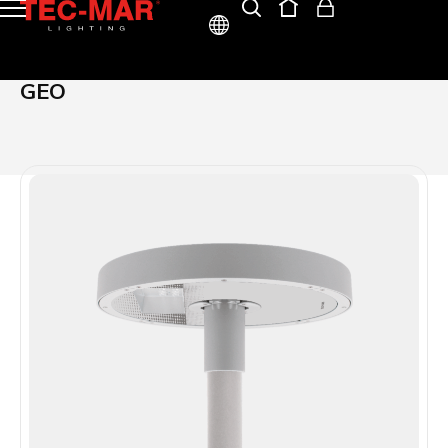
ITA
GEO
ENG