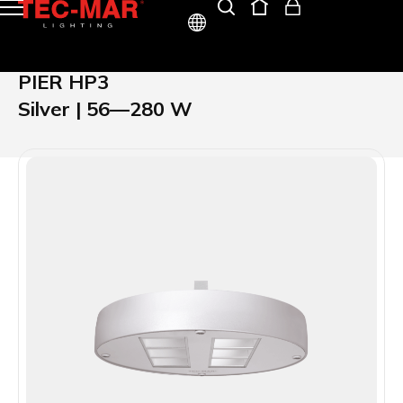
ITA
PIER HP3
ENG
Silver | 56—280 W